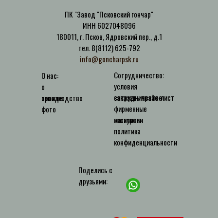
ПК "Завод "Псковский гончар"
ИНН 6027048096
180011, г. Псков, Ядровский пер., д.1
тел. 8(8112) 625-792
info@goncharpsk.ru
Сотрудничество:
О нас:
условия
о
сотрудничества
заказать прайс-лист
заводе
производство
фирменные
фото
магазины
экскурсии
политика
конфиденциальности
Поделись с
друзьями: