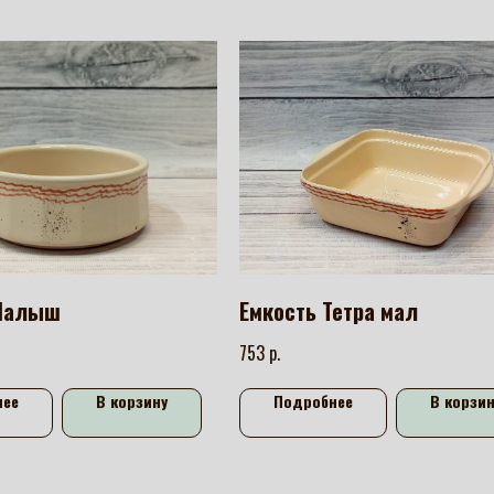
 Малыш
Емкость Тетра мал
р.
753
нее
В корзину
Подробнее
В корзин