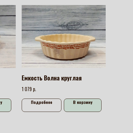
Емкость Волна круглая
р.
1 079
у
Подробнее
В корзину