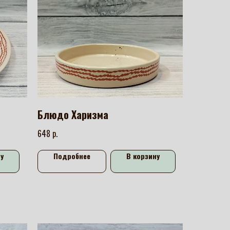
Блюдо Харизма
р.
648
у
Подробнее
В корзину