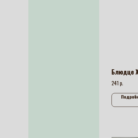
Блюдце Х
р.
241
Подроб