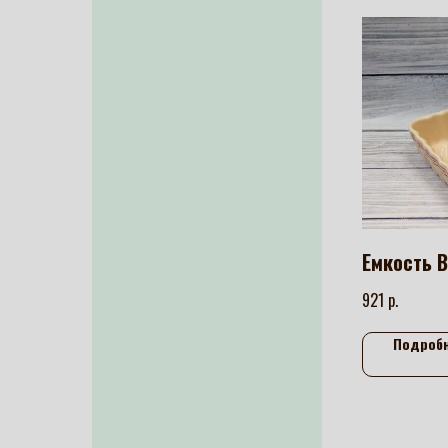
Емкость В
р.
921
Подроб