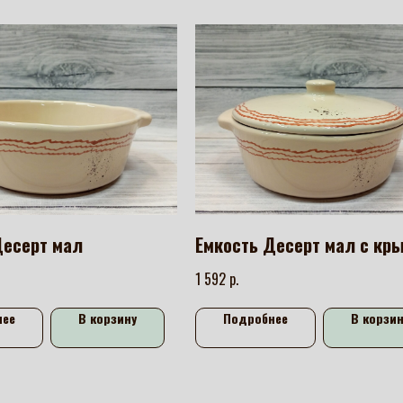
Десерт мал
Емкость Десерт мал с кр
р.
1 592
нее
В корзину
Подробнее
В корзин