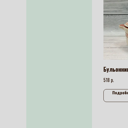
Бульонни
р.
518
Подроб