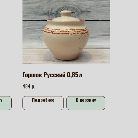
Горшок Русский 0,85л
р.
484
у
Подробнее
В корзину