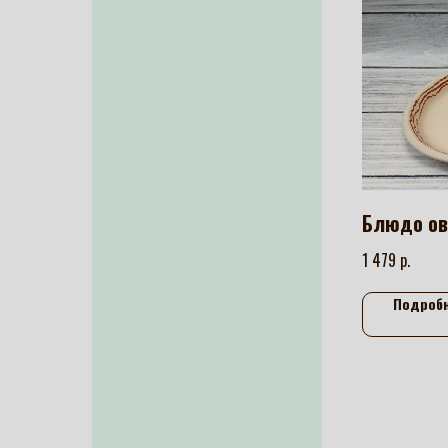
Блюдо ов
р.
1 479
Подроб