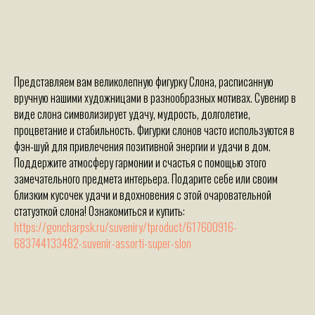
Представляем вам великолепную фигурку Слона, расписанную
вручную нашими художницами в разнообразных мотивах. Сувенир в
виде слона символизирует удачу, мудрость, долголетие,
процветание и стабильность. Фигурки слонов часто используются в
фэн-шуй для привлечения позитивной энергии и удачи в дом.
Поддержите атмосферу гармонии и счастья с помощью этого
замечательного предмета интерьера. Подарите себе или своим
близким кусочек удачи и вдохновения с этой очаровательной
статуэткой слона! Ознакомиться и купить:
https://goncharpsk.ru/suveniry/tproduct/617600916-
683744133482-suvenir-assorti-super-slon