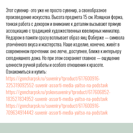
Этот сувенир -это уже не просто сувенир, а своеобразное
произведение искусства. Высота предмета 15 см. Изящная форма,
тонкая работа с декором и внимание к деталям вызывают прямую
ассоциацию с традицией художественных ювелирных миниатюр.
Недаром в памяти сразу всплывает образ яиц Фаберже — символа
утончённого вкуса и мастерства. Наше изделие, конечно, живёт в
современном прочтении: оно легче, доступнее, ближе к интерьеру
сегодняшнего дома. Но при этом сохраняет главное — ощущение
ценности ручной работы и особого отношения к красоте.
Ознакомиться и купить:
https://goncharpsk.ru/suveniry/tproduct/617600916-
325319092552-suvenir-assorti-media-yaitso-na-podstavk
https://goncharpsk.ru/pskovsuveniry/tproduct/617606852-
183527834952-suvenir-assorti-media-yaitso-na-podstavk
https://goncharpsk.ru/suveniry/tproduct/617600916-
709634914442-suvenir-assorti-media-yaitso-na-podstavk