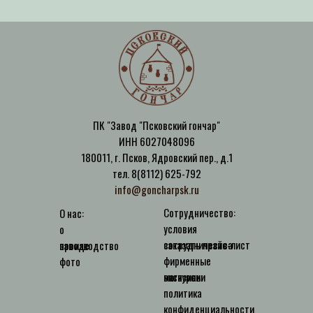
ПК "Завод "Псковский гончар"
ИНН 6027048096
180011, г. Псков, Ядровский пер., д.1
тел. 8(8112) 625-792
info@goncharpsk.ru
Сотрудничество:
О нас:
условия
о
сотрудничества
заказать прайс-лист
заводе
производство
фирменные
фото
магазины
экскурсии
политика
конфиденциальности