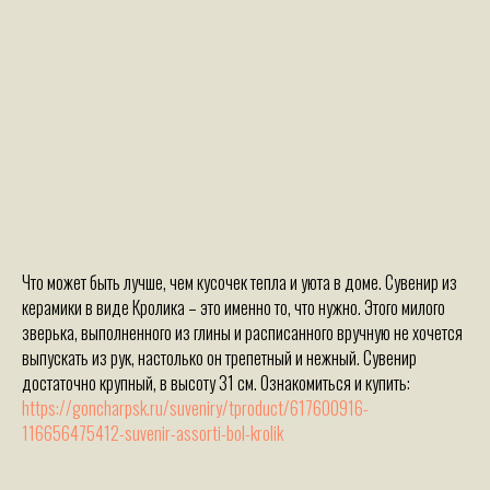
Что может быть лучше, чем кусочек тепла и уюта в доме. Сувенир из
керамики в виде Кролика – это именно то, что нужно. Этого милого
зверька, выполненного из глины и расписанного вручную не хочется
выпускать из рук, настолько он трепетный и нежный. Сувенир
достаточно крупный, в высоту 31 см. Ознакомиться и купить:
https://goncharpsk.ru/suveniry/tproduct/617600916-
116656475412-suvenir-assorti-bol-krolik