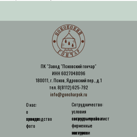
ПК "Завод "Псковский гончар"
ИНН 6027048096
180011, г. Псков, Ядровский пер., д.1
тел. 8(8112) 625-792
info@goncharpsk.ru
Сотрудничество:
О нас:
условия
о
сотрудничества
заказать прайс-лист
заводе
производство
фирменные
фото
магазины
экскурсии